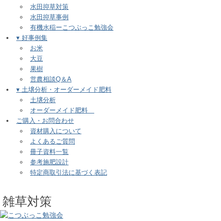
水田抑草対策
水田抑草事例
有機水稲ーこつぶっこ勉強会
▾ 好事例集
お米
大豆
果樹
営農相談Q＆A
▾ 土壌分析・オーダーメイド肥料
土壌分析
オーダーメイド肥料
ご購入・お問合わせ
資材購入について
よくあるご質問
冊子資料一覧
参考施肥設計
特定商取引法に基づく表記
雑草対策