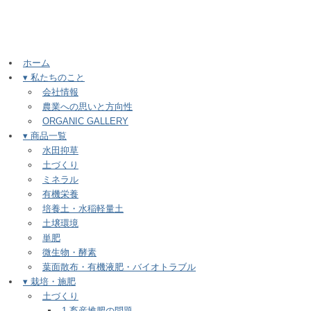
ホーム
▾ 私たちのこと
会社情報
農業への思いと方向性
ORGANIC GALLERY
▾ 商品一覧
水田抑草
土づくり
ミネラル
有機栄養
培養土・水稲軽量土
土壌環境
単肥
微生物・酵素
葉面散布・有機液肥・バイオトラブル
▾ 栽培・施肥
土づくり
1.畜産堆肥の問題