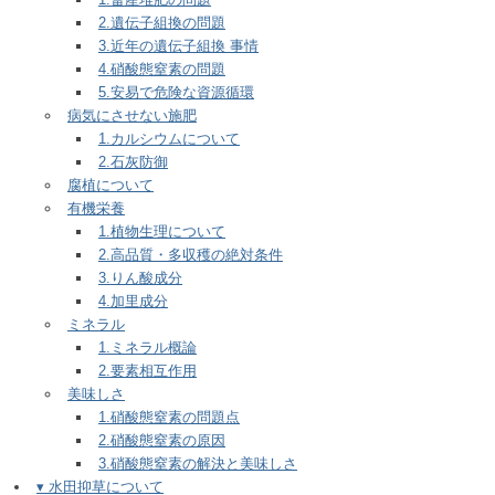
2.遺伝子組換の問題
3.近年の遺伝子組換 事情
4.硝酸態窒素の問題
5.安易で危険な資源循環
病気にさせない施肥
1.カルシウムについて
2.石灰防御
腐植について
有機栄養
1.植物生理について
2.高品質・多収穫の絶対条件
3.りん酸成分
4.加里成分
ミネラル
1.ミネラル概論
2.要素相互作用
美味しさ
1.硝酸態窒素の問題点
2.硝酸態窒素の原因
3.硝酸態窒素の解決と美味しさ
▾ 水田抑草について