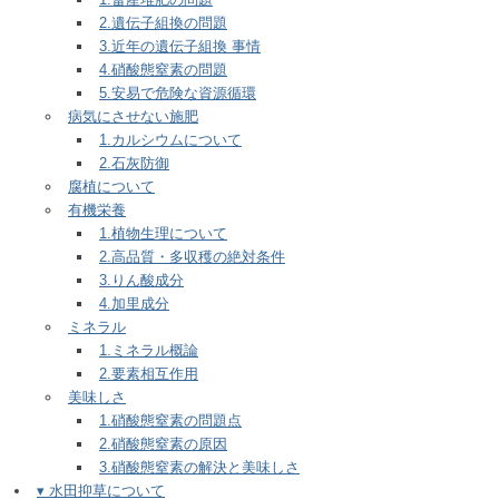
2.遺伝子組換の問題
3.近年の遺伝子組換 事情
4.硝酸態窒素の問題
5.安易で危険な資源循環
病気にさせない施肥
1.カルシウムについて
2.石灰防御
腐植について
有機栄養
1.植物生理について
2.高品質・多収穫の絶対条件
3.りん酸成分
4.加里成分
ミネラル
1.ミネラル概論
2.要素相互作用
美味しさ
1.硝酸態窒素の問題点
2.硝酸態窒素の原因
3.硝酸態窒素の解決と美味しさ
▾ 水田抑草について