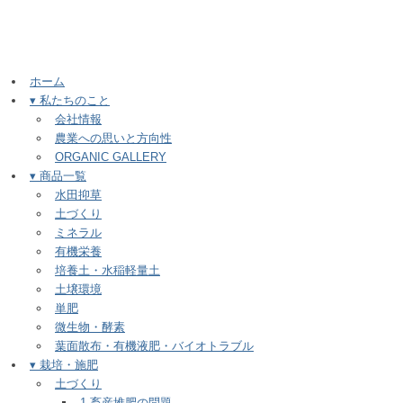
ホーム
▾ 私たちのこと
会社情報
農業への思いと方向性
ORGANIC GALLERY
▾ 商品一覧
水田抑草
土づくり
ミネラル
有機栄養
培養土・水稲軽量土
土壌環境
単肥
微生物・酵素
葉面散布・有機液肥・バイオトラブル
▾ 栽培・施肥
土づくり
1.畜産堆肥の問題