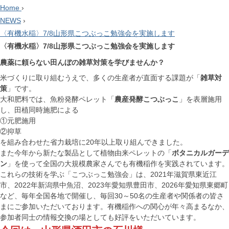
Home
›
NEWS
›
〈有機水稲〉7/8山形県こつぶっこ勉強会を実施します
〈有機水稲〉7/8山形県こつぶっこ勉強会を実施します
農薬に頼らない田んぼの雑草対策を学びませんか？
米づくりに取り組むうえで、多くの生産者が直面する課題が「
雑草対
策
」です。
大和肥料では、魚粉発酵ペレット「
農産発酵こつぶっこ
」を表層施用
し、田植同時施肥による
①元肥施用
②抑草
を組み合わせた省力栽培に20年以上取り組んできました。
また今年から新たな製品として植物由来ペレットの「
ボタニカルガーデ
ン
」を使って全国の大規模農家さんでも有機稲作を実践されています。
これらの技術を学ぶ「こつぶっこ勉強会」は、2021年滋賀県東近江
市、2022年新潟県中魚沼、2023年愛知県豊田市、2026年愛知県東郷町
など、毎年全国各地で開催し、毎回30～50名の生産者や関係者の皆さ
まにご参加いただいております。有機稲作への関心が年々高まるなか、
参加者同士の情報交換の場としても好評をいただいています。