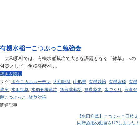
有機水稲ーこつぶっこ勉強会
大和肥料では、有機水稲栽培で大きな課題となる「雑草」への
対策として、魚粉発酵ペ …
続きを読む
タグ:
ボタニカルガーデン
,
大和肥料
,
山形県
,
有機栽培
,
有機水稲
,
有機
農業
,
水田抑草
,
水稲有機栽培
,
無農薬栽培
,
無農薬米
,
米づくり
,
農産発
酵こつぶっこ
,
雑草対策
関連記事
【水田抑草】こつぶっこ田植え
同時施肥の動画をUPしました！