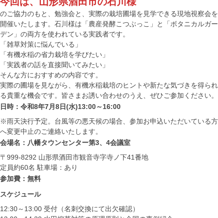
今回は、山形県酒田市の石川様
のご協力のもと、勉強会と、実際の栽培圃場を見学できる現地視察会を
開催いたします。石川様は「農産発酵こつぶっこ」と「ボタニカルガー
デン」の両方を使われている実践者です。
「雑草対策に悩んでいる」
「有機水稲の省力栽培を学びたい」
「実践者の話を直接聞いてみたい」
そんな方におすすめの内容です。
実際の圃場を見ながら、有機水稲栽培のヒントや新たな気づきを得られ
る貴重な機会です。皆さまお誘い合わせのうえ、ぜひご参加ください。
日時：令和8年7月8日(水)13:00～16:00
※雨天決行予定。台風等の悪天候の場合、参加お申込いただいている方
へ変更中止のご連絡いたします。
会場名：八幡タウンセンター第3、4会議室
〒999-8292 山形県酒田市観音寺字寺ノ下41番地
定員約60名 駐車場：あり
参加費：無料
スケジュール
12:30～13:00 受付（名刺交換にて出欠確認）