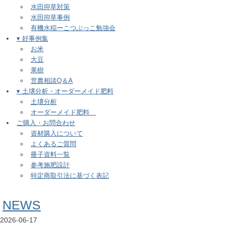
水田抑草対策
水田抑草事例
有機水稲ーこつぶっこ勉強会
▾ 好事例集
お米
大豆
果樹
営農相談Q＆A
▾ 土壌分析・オーダーメイド肥料
土壌分析
オーダーメイド肥料
ご購入・お問合わせ
資材購入について
よくあるご質問
冊子資料一覧
参考施肥設計
特定商取引法に基づく表記
NEWS
2026-06-17