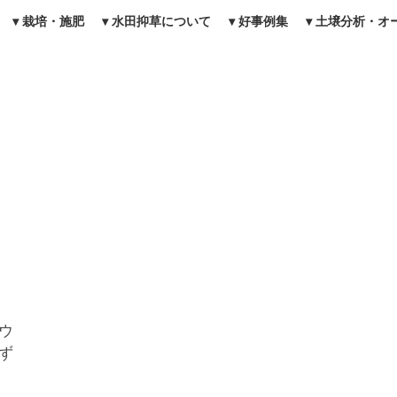
▾ 栽培・施肥
▾ 水田抑草について
▾ 好事例集
▾ 土壌分析・
ウ
ず