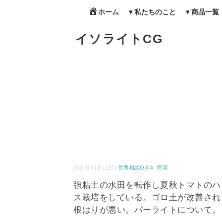
ホーム
▾ 私たちのこと
▾ 商品一覧
イソライトCG
2021年11月11日 |
営農相談Q＆A
/
野菜
強粘土の水田を転作し夏秋トマトのハ
ス栽培をしている。ゴロ土が改善され
根はりが悪い。パーライトについて。