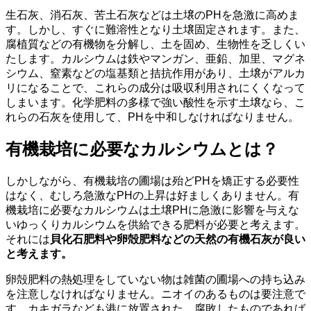
生石灰、消石灰、苦土石灰などは土壌のPHを急激に高めま
す。しかし、すぐに難溶性となり土壌固定されます。また、
腐植質などの有機物を分解し、土を固め、生物性を乏しくい
たします。カルシウムは鉄やマンガン、亜鉛、加里、マグネ
シウム、窒素などの塩基類と拮抗作用があり、土壌がアルカ
リになることで、これらの成分は吸収利用されにくくなって
しまいます。化学肥料の多様で強い酸性を示す土壌なら、こ
れらの石灰を使用して、PHを中和しなければなりません。
有機栽培に必要なカルシウムとは？
しかしながら、有機栽培の圃場は殆どPHを矯正する必要性
はなく、むしろ急激なPHの上昇は好ましくありません。有
機栽培に必要なカルシウムは土壌PHに急激に影響を与えな
いゆっくりカルシウムを供給できる肥料が必要と考えます。
それには
貝化石肥料や卵殻肥料などの天然の有機石灰が良い
と考えます。
卵殻肥料の熱処理をしていない物は雑菌の圃場への持ち込み
を注意しなければなりません。ニオイのあるものは要注意で
す。カキガラなども港に放置された、腐敗したものであれば