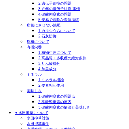
2.遺伝子組換の問題
3.近年の遺伝子組換 事情
4.硝酸態窒素の問題
5.安易で危険な資源循環
病気にさせない施肥
1.カルシウムについて
2.石灰防御
腐植について
有機栄養
1.植物生理について
2.高品質・多収穫の絶対条件
3.りん酸成分
4.加里成分
ミネラル
1.ミネラル概論
2.要素相互作用
美味しさ
1.硝酸態窒素の問題点
2.硝酸態窒素の原因
3.硝酸態窒素の解決と美味しさ
▾ 水田抑草について
水田抑草対策
水田抑草事例