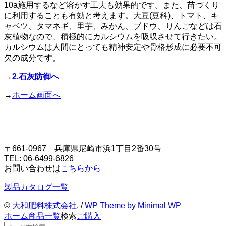
10a施用するなど溶かす工夫も効果的です。また、苗づくり
に利用することも有効と考えます。大豆(豆科)、トマト、キ
ャベツ、タマネギ、里芋、みかん、ブドウ、りんごなどは石
灰植物なので、積極的にカルシウムを吸収させて行きたい。
カルシウムは人間にとっても精神安定や骨格形成に必要不可
欠の成分です。
→
2.石灰防御へ
→
ホーム画面へ
〒661-0967 兵庫県尼崎市浜1丁目2番30号
TEL: 06-6499-6826
お問い合わせは
こちらから
製品カタログ一覧
©
大和肥料株式会社
. /
WP Theme by Minimal WP
ホーム
商品一覧
検索
ご購入