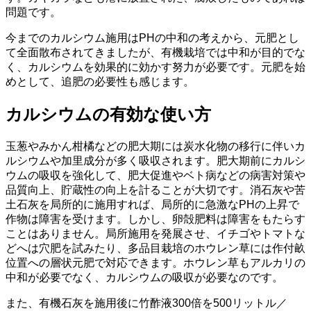
問題です。
今までのカルシウム施用はPHの中和の考えから、元肥とし
て全面散布されてきましたが、有機栽培では中和が目的でな
く、カルシウムを効果的に効かす努力が必要です。元肥を始
めとして、追肥の必要性も感じます。
カルシウムの有効な使い方
玉葱やみかん柑橘などの肥大期には炭水化物の移行に伴いカ
ルシウムや加里成分が多く吸収されます。肥大期前にカルシ
ウムの吸収を強化して、肥大促進やベト病などの病害対策や
品質向上、貯蔵性の向上を計ることが大切です。消石灰や苦
土石灰を局所的に施用すれば、局所的に急激なPHの上昇で
作物は障害を受けます。しかし、卵殻肥料は障害をもたらす
ことはありません。局所施用を発展させ、イチゴやトマトな
どへは穴肥を試みたり、多品目栽培のホウレン草には作付畝
位置への層状元肥で対応できます。ホウレン草もアルカリの
中和が必要でなく、カルシウムの吸収が必要なのです。
また、有機石灰を施用後に竹酢液300倍を500リットル／