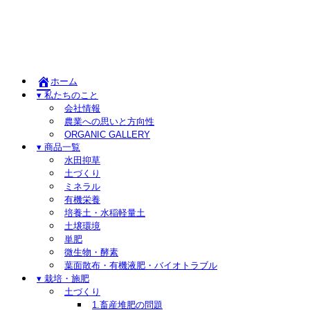
ホーム
▾ 私たちのこと
会社情報
農業への思いと方向性
ORGANIC GALLERY
▾ 商品一覧
水田抑草
土づくり
ミネラル
有機栄養
培養土・水稲軽量土
土壌環境
単肥
微生物・酵素
葉面散布・有機液肥・バイオトラブル
▾ 栽培・施肥
土づくり
1.畜産堆肥の問題