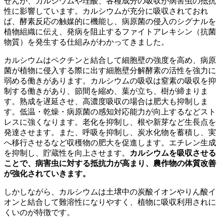
せんが、カルシウムや珪酸、各種成分の吸収が病害虫の抵抗
性に影響しています。カルシウムが充分に吸収されておれ
ば、酵素反応の触媒的に機能し、病原菌の侵入のシグナルを
植物組織に伝え、発病を阻止するファイトアレキシン（抗菌
物質）を発生する仕組みがわかってきました。
カルシウムはペクチンと結合して細胞壁の強度を高め、病原
菌が植物に侵入する際に出す細胞壁分解酵素の活性を強力に
弱める働きがあります。カルシウムの吸収は窒素の吸収を抑
制する働きがあり、節間を縮め、葉が立ち、樹が締まりま
す。熟成を遅延させ、高濃度吸収の場合は肥大も抑制しま
す。低温・乾燥・病原菌の感知対応能力が向上するなどスト
レスに強くなります。老化を抑制し、根や新芽など生長点を
発達させます。また、呼吸を抑制し、炭水化物を蓄積し、実
へ移行させるなど収穫物の肥大を促進します。エチレン生成
を抑制し、貯蔵性を向上させます。
カルシウムを吸収させる
ことで、病害虫に対する抵抗力が高まり、農作物の体質改善
が強化されていきます。
しかしながら、カルシウムは土壌中の炭酸イオンやりん酸イ
オンと結合して難溶性になりやすく、植物に吸収利用されに
くいのが特徴です。