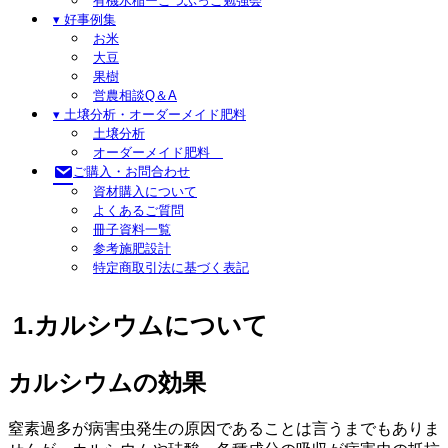
有機水稲ーこつぶっこ勉強会
▾ 好事例集
お米
大豆
果樹
営農相談Q＆A
▾ 土壌分析・オーダーメイド肥料
土壌分析
オーダーメイド肥料
ご購入・お問合わせ
資材購入について
よくあるご質問
冊子資料一覧
参考施肥設計
特定商取引法に基づく表記
1.カルシウムについて
カルシウムの効果
窒素過多が病害虫発生の原因であることは言うまでもありま