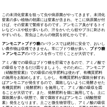
この未消化窒素を狙って虫や病原菌がやってきます。未消化
窒素の多い植物の朝露には窒素が含まれ、そこに病原菌が付
けば、その窒素で繁殖するのです。アンモニア臭がするトイ
レなどハエや蚊が多いもの、汗をかいたら蚊やブヨに刺され
やすいのも、害虫はこれらの物質を好むからです。
アンモニア＞ブドウ糖
のバランスでは絶対に安全で、おいし
い農作物は収穫できません。常にブドウ糖が多い、
ブドウ糖
＞アンモニア
のバランスを作って行くことが大切です。
アミノ酸での吸収はブドウ糖を貯蔵できるので、アミノ酸で
の吸収をできるだけ図りましょう。そのために、アンモニア
（硝酸態窒素)）での吸収の化学肥料は使わず、有機質肥料
の施用をお勧めします。しかし、有機質肥料が腐敗分解すれ
ばアンモニアが発生するので、腐敗しないように発酵させた
有機質肥料 （発酵肥料）を施用して、アミノ酸の吸収を図
ることが大切です。また、発酵肥料を畑に施用しても、土に
腐敗菌が多い状態で、畑で腐敗すればアンモニ（硝酸態窒
素）発生となります。土ごと微生物管理し、アミノ酸の吸収