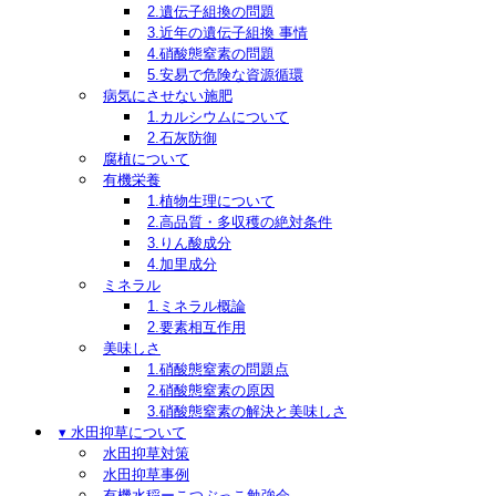
2.遺伝子組換の問題
3.近年の遺伝子組換 事情
4.硝酸態窒素の問題
5.安易で危険な資源循環
病気にさせない施肥
1.カルシウムについて
2.石灰防御
腐植について
有機栄養
1.植物生理について
2.高品質・多収穫の絶対条件
3.りん酸成分
4.加里成分
ミネラル
1.ミネラル概論
2.要素相互作用
美味しさ
1.硝酸態窒素の問題点
2.硝酸態窒素の原因
3.硝酸態窒素の解決と美味しさ
▾ 水田抑草について
水田抑草対策
水田抑草事例
有機水稲ーこつぶっこ勉強会