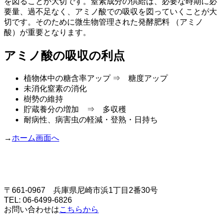
を図ることが大切です。窒素成分の供給は、必要な時期に必
要量、過不足なく、アミノ酸での吸収を図っていくことが大
切です。そのために微生物管理された発酵肥料 （アミノ
酸）が重要となります。
アミノ酸の吸収の利点
植物体中の糖含率アップ ⇒ 糖度アップ
未消化窒素の消化
樹勢の維持
貯蔵養分の増加 ⇒ 多収穫
耐病性、病害虫の軽減・登熟・日持ち
→
ホーム画面へ
〒661-0967 兵庫県尼崎市浜1丁目2番30号
TEL: 06-6499-6826
お問い合わせは
こちらから