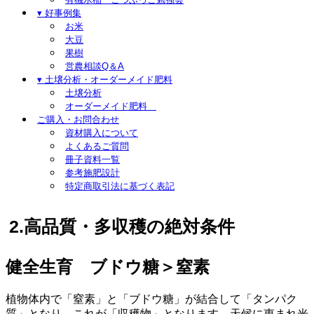
▾ 好事例集
お米
大豆
果樹
営農相談Q＆A
▾ 土壌分析・オーダーメイド肥料
土壌分析
オーダーメイド肥料
ご購入・お問合わせ
資材購入について
よくあるご質問
冊子資料一覧
参考施肥設計
特定商取引法に基づく表記
2.高品質・多収穫の絶対条件
健全生育 ブドウ糖＞窒素
植物体内で「窒素」と「ブドウ糖」が結合して「タンパク
質」となり、これが「収穫物」となります。天候に恵まれ光