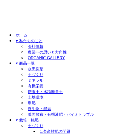
ホーム
▾ 私たちのこと
会社情報
農業への思いと方向性
ORGANIC GALLERY
▾ 商品一覧
水田抑草
土づくり
ミネラル
有機栄養
培養土・水稲軽量土
土壌環境
単肥
微生物・酵素
葉面散布・有機液肥・バイオトラブル
▾ 栽培・施肥
土づくり
1.畜産堆肥の問題