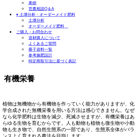
果樹
営農相談Q＆A
▾ 土壌分析・オーダーメイド肥料
土壌分析
オーダーメイド肥料
ご購入・お問合わせ
資材購入について
よくあるご質問
冊子資料一覧
参考施肥設計
特定商取引法に基づく表記
有機栄養
植物は無機物から有機物を作っていく能力がありますが、化
学合成された無機栄養を用いる方法は感心できません。なぜ
なら化学肥料は生物を減少、死滅させますが、有機栄養はあ
らゆる生物を育むからです。人も動物も植物も微生物や小動
物も生き物で、自然生態系の一部であり、生態系全体がバラ
ンスよく育まれる農法を目指します。