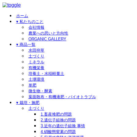
ホーム
▾ 私たちのこと
会社情報
農業への思いと方向性
ORGANIC GALLERY
▾ 商品一覧
水田抑草
土づくり
ミネラル
有機栄養
培養土・水稲軽量土
土壌環境
単肥
微生物・酵素
葉面散布・有機液肥・バイオトラブル
▾ 栽培・施肥
土づくり
1.畜産堆肥の問題
2.遺伝子組換の問題
3.近年の遺伝子組換 事情
4.硝酸態窒素の問題