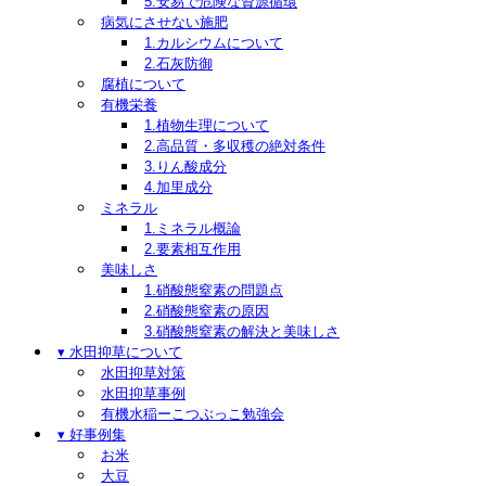
5.安易で危険な資源循環
病気にさせない施肥
1.カルシウムについて
2.石灰防御
腐植について
有機栄養
1.植物生理について
2.高品質・多収穫の絶対条件
3.りん酸成分
4.加里成分
ミネラル
1.ミネラル概論
2.要素相互作用
美味しさ
1.硝酸態窒素の問題点
2.硝酸態窒素の原因
3.硝酸態窒素の解決と美味しさ
▾ 水田抑草について
水田抑草対策
水田抑草事例
有機水稲ーこつぶっこ勉強会
▾ 好事例集
お米
大豆