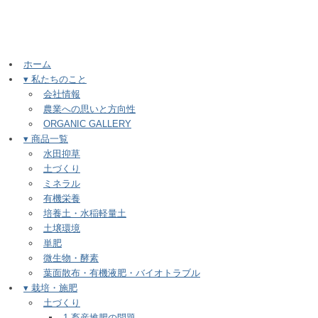
ホーム
▾ 私たちのこと
会社情報
農業への思いと方向性
ORGANIC GALLERY
▾ 商品一覧
水田抑草
土づくり
ミネラル
有機栄養
培養土・水稲軽量土
土壌環境
単肥
微生物・酵素
葉面散布・有機液肥・バイオトラブル
▾ 栽培・施肥
土づくり
1.畜産堆肥の問題