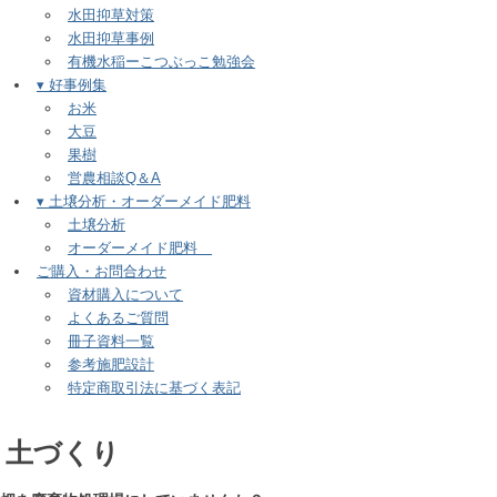
水田抑草対策
水田抑草事例
有機水稲ーこつぶっこ勉強会
▾ 好事例集
お米
大豆
果樹
営農相談Q＆A
▾ 土壌分析・オーダーメイド肥料
土壌分析
オーダーメイド肥料
ご購入・お問合わせ
資材購入について
よくあるご質問
冊子資料一覧
参考施肥設計
特定商取引法に基づく表記
土づくり