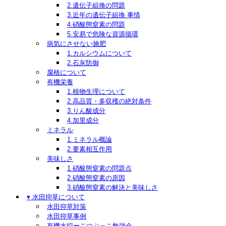
2.遺伝子組換の問題
3.近年の遺伝子組換 事情
4.硝酸態窒素の問題
5.安易で危険な資源循環
病気にさせない施肥
1.カルシウムについて
2.石灰防御
腐植について
有機栄養
1.植物生理について
2.高品質・多収穫の絶対条件
3.りん酸成分
4.加里成分
ミネラル
1.ミネラル概論
2.要素相互作用
美味しさ
1.硝酸態窒素の問題点
2.硝酸態窒素の原因
3.硝酸態窒素の解決と美味しさ
▾ 水田抑草について
水田抑草対策
水田抑草事例
有機水稲ーこつぶっこ勉強会