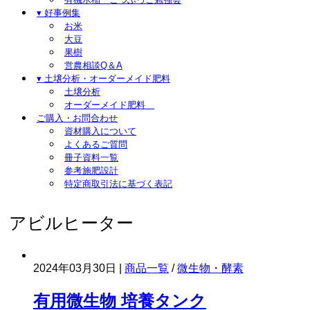
▾ 好事例集
お米
大豆
果樹
営農相談Q＆A
▾ 土壌分析・オーダーメイド肥料
土壌分析
オーダーメイド肥料
ご購入・お問合わせ
資材購入について
よくあるご質問
冊子資料一覧
参考施肥設計
特定商取引法に基づく表記
アビルヒーター
2024年03月30日 |
商品一覧
/
微生物・酵素
有用微生物 培養タンク