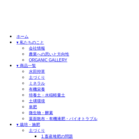
ホーム
▾ 私たちのこと
会社情報
農業への思いと方向性
ORGANIC GALLERY
▾ 商品一覧
水田抑草
土づくり
ミネラル
有機栄養
培養土・水稲軽量土
土壌環境
単肥
微生物・酵素
葉面散布・有機液肥・バイオトラブル
▾ 栽培・施肥
土づくり
1.畜産堆肥の問題